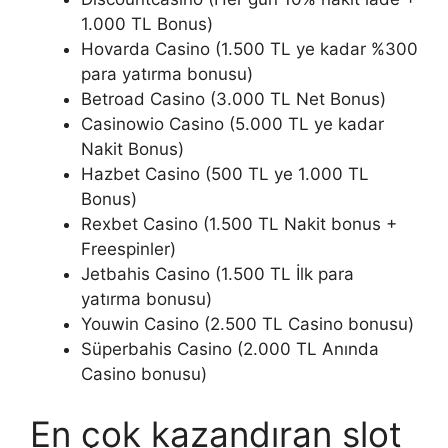
1.000 TL Bonus)
Hovarda Casino (1.500 TL ye kadar %300
para yatırma bonusu)
Betroad Casino (3.000 TL Net Bonus)
Casinowio Casino (5.000 TL ye kadar
Nakit Bonus)
Hazbet Casino (500 TL ye 1.000 TL
Bonus)
Rexbet Casino (1.500 TL Nakit bonus +
Freespinler)
Jetbahis Casino (1.500 TL İlk para
yatırma bonusu)
Youwin Casino (2.500 TL Casino bonusu)
Süperbahis Casino (2.000 TL Anında
Casino bonusu)
En çok kazandıran slot