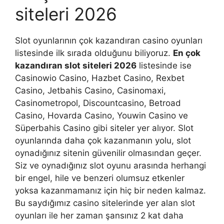
siteleri 2026
Slot oyunlarının çok kazandıran casino oyunları
listesinde ilk sırada olduğunu biliyoruz.
En çok
kazandıran slot siteleri 2026
listesinde ise
Casinowio Casino, Hazbet Casino, Rexbet
Casino, Jetbahis Casino, Casinomaxi,
Casinometropol, Discountcasino, Betroad
Casino, Hovarda Casino, Youwin Casino ve
Süperbahis Casino gibi siteler yer alıyor. Slot
oyunlarında daha çok kazanmanın yolu, slot
oynadığınız sitenin güvenilir olmasından geçer.
Siz ve oynadığınız slot oyunu arasında herhangi
bir engel, hile ve benzeri olumsuz etkenler
yoksa kazanmamanız için hiç bir neden kalmaz.
Bu saydığımız casino sitelerinde yer alan slot
oyunları ile her zaman şansınız 2 kat daha