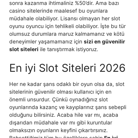
sonra kazanma ihtimaliniz %50’dir. Ama bazı
casino sitelerinde maalesef bu oyunlara
müdahale olabiliyor. Lisansı olmayan her slot
oyunu oyuncu için tehlikeli olabiliyor. İşte bu tür
olumsuz durumlara maruz kalmamanız ve kötü
deneyimler yaşamamanız için
sizi en güvenilir
slot siteleri
ile tanıştırmak istiyoruz.
En iyi Slot Siteleri 2026
Her ne kadar şans odaklı bir oyun olsa da, slot
sitelerinin güvenilir olması kullanıcı için en
önemli unsurdur. Çünkü oynadığınız slot
oyunlarında kazanç ve kayıplarınız şans sebepli
olduğunu bilirsiniz. Acaba hile var mı, acaba
dışarıdan müdahale var mı gibi kuruntular
olmaksızın oyunların keyfini çıkartırsınız.
Bahsettiğimiz tüm bu özelliklere sahip
En iyi