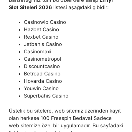
Slot Siteleri 2026
listesi aşağıdaki gibidir:
Casinowio Casino
Hazbet Casino
Rexbet Casino
Jetbahis Casino
Casinomaxi
Casinometropol
Discountcasino
Betroad Casino
Hovarda Casino
Youwin Casino
Süperbahis Casino
Üstelik bu sitelere, web sitemiz üzerinden kayıt
olan herkese 100 Freespin Bedava! Sadece
web sitemize özel bir uygulamadır. Bu sayfadaki