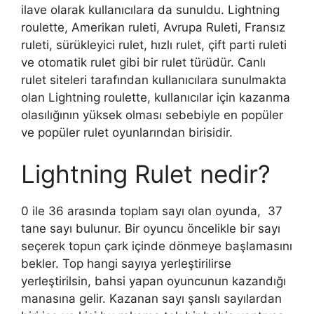
ilave olarak kullanıcılara da sunuldu. Lightning
roulette, Amerikan ruleti, Avrupa Ruleti, Fransız
ruleti, sürükleyici rulet, hızlı rulet, çift parti ruleti
ve otomatik rulet gibi bir rulet türüdür. Canlı
rulet siteleri tarafından kullanıcılara sunulmakta
olan Lightning roulette, kullanıcılar için kazanma
olasılığının yüksek olması sebebiyle en popüler
ve popüler rulet oyunlarından birisidir.
Lightning Rulet nedir?
0 ile 36 arasında toplam sayı olan oyunda, 37
tane sayı bulunur. Bir oyuncu öncelikle bir sayı
seçerek topun çark içinde dönmeye başlamasını
bekler. Top hangi sayıya yerleştirilirse
yerleştirilsin, bahsi yapan oyuncunun kazandığı
manasına gelir. Kazanan sayı şanslı sayılardan