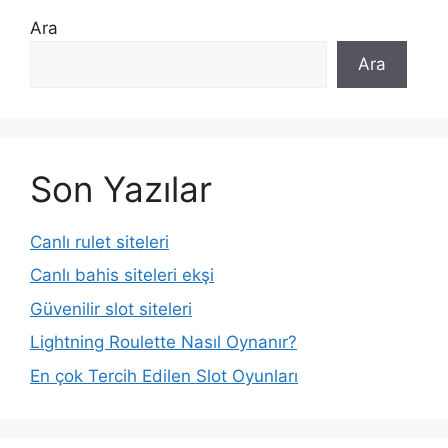
Ara
Ara
Son Yazılar
Canlı rulet siteleri
Canlı bahis siteleri ekşi
Güvenilir slot siteleri
Lightning Roulette Nasıl Oynanır?
En çok Tercih Edilen Slot Oyunları