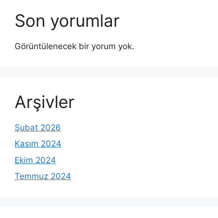
Son yorumlar
Görüntülenecek bir yorum yok.
Arşivler
Şubat 2026
Kasım 2024
Ekim 2024
Temmuz 2024