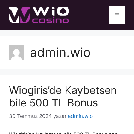
İçeriğe
atla
Menü
admin.wio
Wiogiris’de Kaybetsen
bile 500 TL Bonus
30 Temmuz 2024
yazar
admin.wio