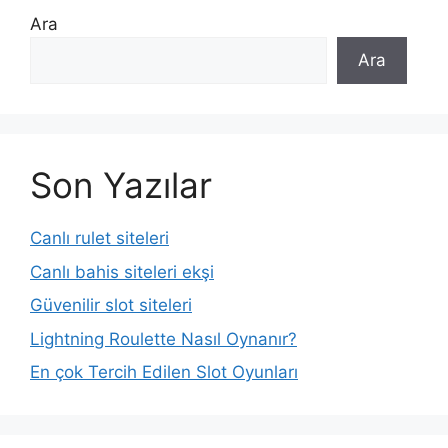
Ara
Ara
Son Yazılar
Canlı rulet siteleri
Canlı bahis siteleri ekşi
Güvenilir slot siteleri
Lightning Roulette Nasıl Oynanır?
En çok Tercih Edilen Slot Oyunları