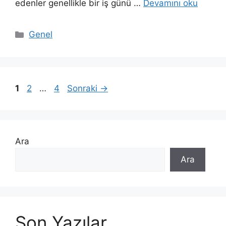
edenler genellikle bir iş günü …
Devamını oku
Kategoriler
Genel
Sayfa
Sayfa
Sayfa
1
2
…
4
Sonraki
→
Ara
Ara
Son Yazılar