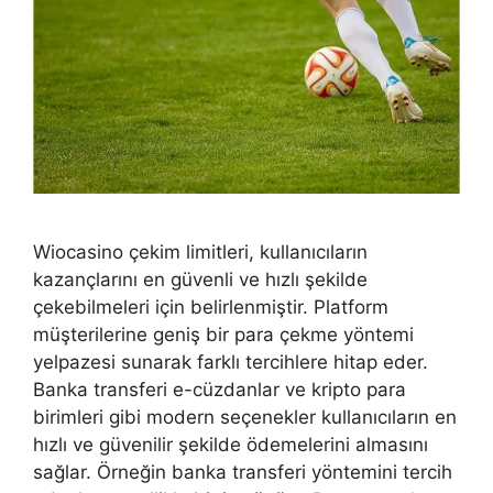
Wiocasino çekim limitleri, kullanıcıların
kazançlarını en güvenli ve hızlı şekilde
çekebilmeleri için belirlenmiştir. Platform
müşterilerine geniş bir para çekme yöntemi
yelpazesi sunarak farklı tercihlere hitap eder.
Banka transferi e-cüzdanlar ve kripto para
birimleri gibi modern seçenekler kullanıcıların en
hızlı ve güvenilir şekilde ödemelerini almasını
sağlar. Örneğin banka transferi yöntemini tercih