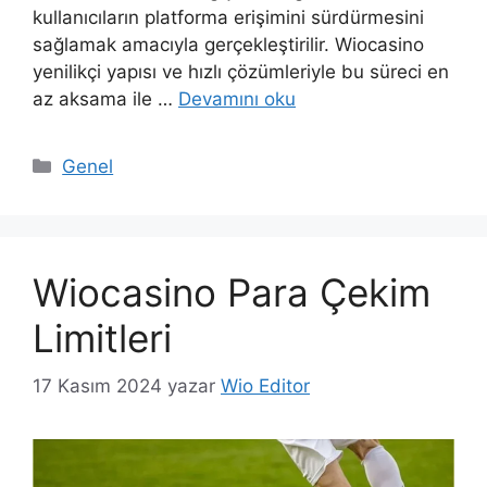
kullanıcıların platforma erişimini sürdürmesini
sağlamak amacıyla gerçekleştirilir. Wiocasino
yenilikçi yapısı ve hızlı çözümleriyle bu süreci en
az aksama ile …
Devamını oku
Kategoriler
Genel
Wiocasino Para Çekim
Limitleri
17 Kasım 2024
yazar
Wio Editor