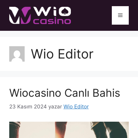
İçeriğe
atla
Menü
Wio Editor
Wiocasino Canlı Bahis
23 Kasım 2024
yazar
Wio Editor