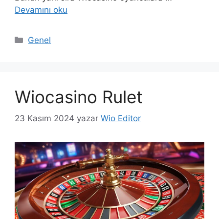
Devamını oku
Kategoriler
Genel
Wiocasino Rulet
23 Kasım 2024
yazar
Wio Editor