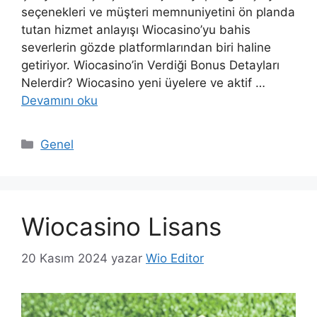
seçenekleri ve müşteri memnuniyetini ön planda
tutan hizmet anlayışı Wiocasino’yu bahis
severlerin gözde platformlarından biri haline
getiriyor. Wiocasino’in Verdiği Bonus Detayları
Nelerdir? Wiocasino yeni üyelere ve aktif …
Devamını oku
Kategoriler
Genel
Wiocasino Lisans
20 Kasım 2024
yazar
Wio Editor