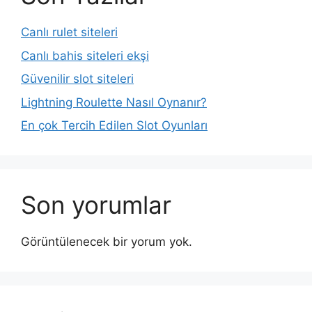
Canlı rulet siteleri
Canlı bahis siteleri ekşi
Güvenilir slot siteleri
Lightning Roulette Nasıl Oynanır?
En çok Tercih Edilen Slot Oyunları
Son yorumlar
Görüntülenecek bir yorum yok.