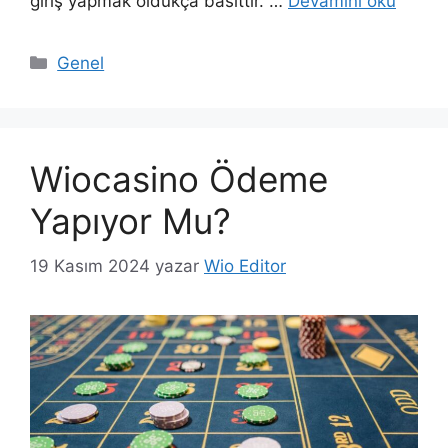
giriş yapmak oldukça basittir. …
Devamını oku
Kategoriler
Genel
Wiocasino Ödeme
Yapıyor Mu?
19 Kasım 2024
yazar
Wio Editor