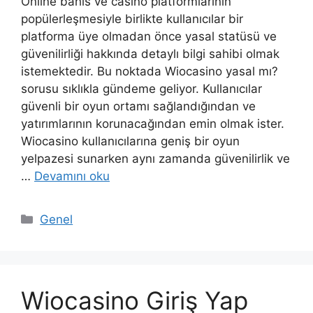
Online bahis ve casino platformlarının
popülerleşmesiyle birlikte kullanıcılar bir
platforma üye olmadan önce yasal statüsü ve
güvenilirliği hakkında detaylı bilgi sahibi olmak
istemektedir. Bu noktada Wiocasino yasal mı?
sorusu sıklıkla gündeme geliyor. Kullanıcılar
güvenli bir oyun ortamı sağlandığından ve
yatırımlarının korunacağından emin olmak ister.
Wiocasino kullanıcılarına geniş bir oyun
yelpazesi sunarken aynı zamanda güvenilirlik ve
…
Devamını oku
Kategoriler
Genel
Wiocasino Giriş Yap