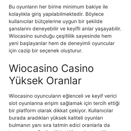
Bu oyunların her birine minimum bakiye ile
kolaylıkla giriş yapılabilmektedir. Böylece
kullanıcılar bütçelerine uygun bir şekilde
şanslarını deneyebilir ve keyifli anlar yaşayabilir.
Wiocasino sunduğu çeşitlilik sayesinde hem
yeni başlayanlar hem de deneyimli oyuncular
için cazip bir seçenek oluşturur.
Wiocasino Casino
Yüksek Oranlar
Wiocasino oyuncuların eğlenceli ve keyif verici
slot oyunlarına erişim sağlamak için tercih ettiği
bir platform olarak dikkat çekiyor. Kullanıcılar
burada aradıkları yüksek kaliteli oyunları
bulmanın yanı sıra tatmin edici oranlarla da