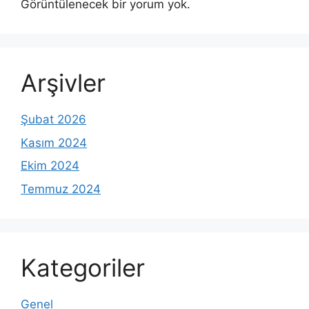
Görüntülenecek bir yorum yok.
Arşivler
Şubat 2026
Kasım 2024
Ekim 2024
Temmuz 2024
Kategoriler
Genel