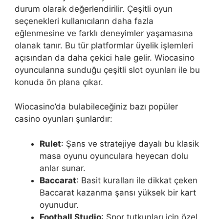
durum olarak değerlendirilir. Çeşitli oyun
seçenekleri kullanıcıların daha fazla
eğlenmesine ve farklı deneyimler yaşamasına
olanak tanır. Bu tür platformlar üyelik işlemleri
açısından da daha çekici hale gelir. Wiocasino
oyuncularına sunduğu çeşitli slot oyunları ile bu
konuda ön plana çıkar.
Wiocasino’da bulabileceğiniz bazı popüler
casino oyunları şunlardır:
Rulet
: Şans ve stratejiye dayalı bu klasik
masa oyunu oyunculara heyecan dolu
anlar sunar.
Baccarat
: Basit kuralları ile dikkat çeken
Baccarat kazanma şansı yüksek bir kart
oyunudur.
Football Studio
: Spor tutkunları için özel