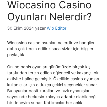
Wiocasino Casino
Oyunları Nelerdir?
30 Ekim 2024
yazar
Wio Editor
Wiocasino casino oyunları nelerdir ve hangileri
daha çok tercih edilir kısaca sizler için bilgiler
paylaştık.
Online bahis oyunları günümüzde birçok kişi
tarafından tercih edilen eğlenceli ve kazançlı bir
aktivite haline gelmiştir. Özellikle casino oyunları
kullanıcılar için oldukça çekici seçenekler sunar.
Bu oyunlar basit kuralları ve hızlı oynanışları
sayesinde herkesin kolayca adapte olabileceği
bir deneyim sunar. Katılımcılar her anlık